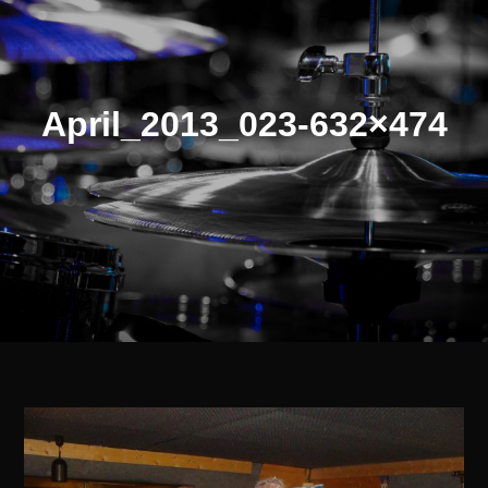
April_2013_023-632×474