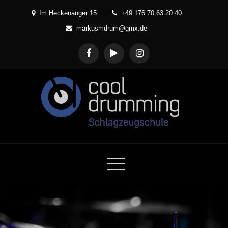
Skip
Im Heckenanger 15
+49 176 70 63 20 40
to
markusmdrum@gmx.de
content
Cool Drumming