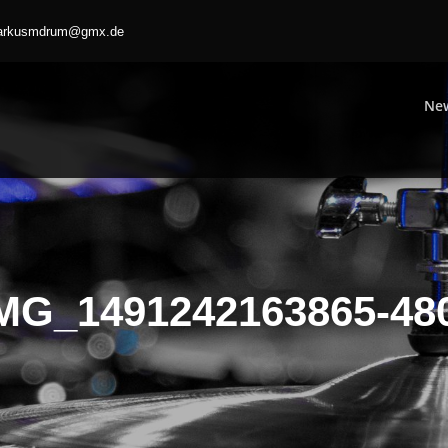
arkusmdrum@gmx.de
Ne
 Drumming
MG_1491242163865-48