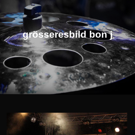
grösseresbild bon j