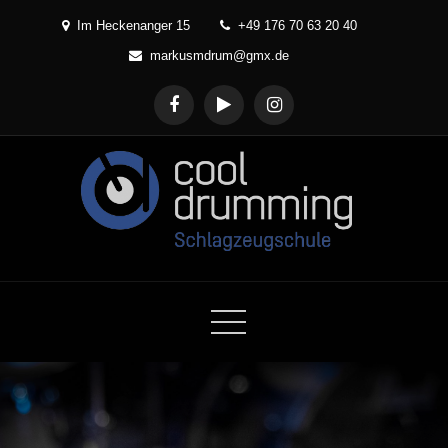
Skip
Im Heckenanger 15
+49 176 70 63 20 40
to
markusmdrum@gmx.de
content
Cool Drumming