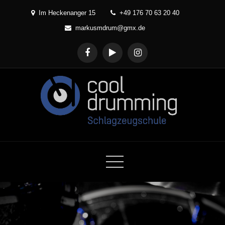
Skip
Im Heckenanger 15
+49 176 70 63 20 40
to
markusmdrum@gmx.de
content
Cool Drumming