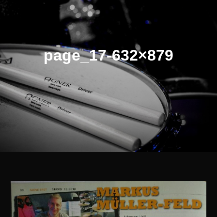
page_17-632×879