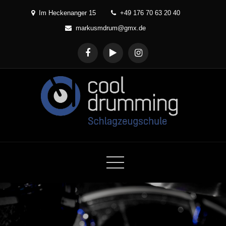
Skip
Im Heckenanger 15
+49 176 70 63 20 40
to
markusmdrum@gmx.de
content
Cool Drumming