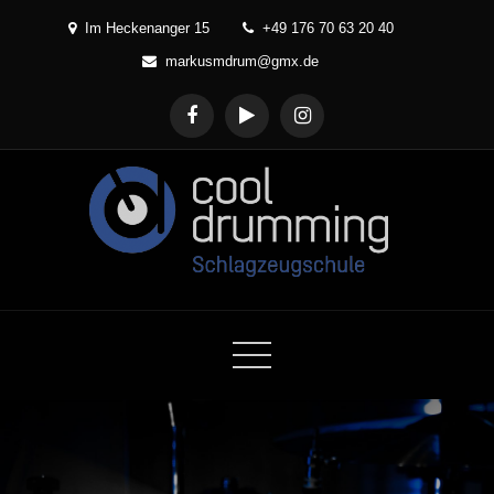
Skip
Im Heckenanger 15
+49 176 70 63 20 40
to
markusmdrum@gmx.de
content
Cool Drumming